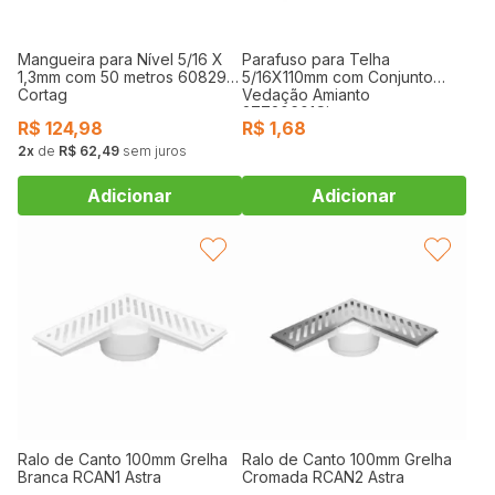
Mangueira para Nível 5/16 X
Parafuso para Telha
1,3mm com 50 metros 60829
5/16X110mm com Conjunto
Cortag
Vedação Amianto
27720601Ciser
R$
124,98
R$
1,68
2
de
R$ 62,49
sem juros
FAVORITAR
FAVORITAR
Ralo de Canto 100mm Grelha
Ralo de Canto 100mm Grelha
Branca RCAN1 Astra
Cromada RCAN2 Astra