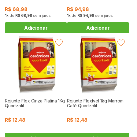
R$
68,98
R$
94,98
1
de
R$ 68,98
sem juros
1
de
R$ 94,98
sem juros
FAVORITAR
FAVORITAR
Rejunte Flex Cinza Platina 1Kg
Rejunte Flexível 1kg Marrom
Quartzolit
Café Quartzolit
R$
12,48
R$
12,48