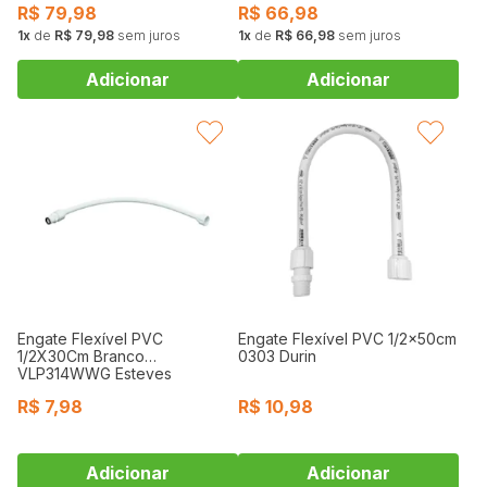
R$
79,98
R$
66,98
1
de
R$ 79,98
sem juros
1
de
R$ 66,98
sem juros
FAVORITAR
FAVORITAR
Engate Flexível PVC
Engate Flexível PVC 1/2x50cm
1/2X30Cm Branco
0303 Durin
VLP314WWG Esteves
R$
7,98
R$
10,98