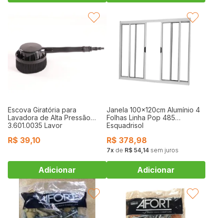
FAVORITAR
FAVORITAR
Escova Giratória para
Janela 100x120cm Alumínio 4
Lavadora de Alta Pressão
Folhas Linha Pop 485
3.601.0035 Lavor
Esquadrisol
R$
39,10
R$
378,98
7
de
R$ 54,14
sem juros
FAVORITAR
FAVORITAR