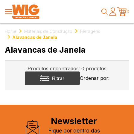
0
Home
Materiais de Construção
Ferragens
Alavancas de Janela
Alavancas de Janela
Produtos encontrados:
0
produtos
Ordenar por:
Filtrar
Newsletter
Fique por dentro das