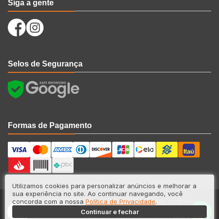
Siga a gente
Selos de Segurança
Formas de Pagamento
Utilizamos cookies para personalizar anúncios e melhorar a
sua experiência no site. Ao continuar navegando, você
Wig Construção & Acabamento © 2023 - Todos os direitos
concorda com a nossa
Política de Privacidade
.
reservados. CNPJ: nº 33.387.955/0001-00
Continuar e fechar
Desenvolvimento
Agência Catus
| Tecnologia
Wake
.