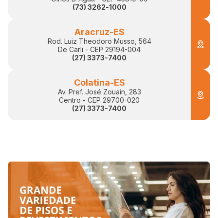
(73) 3262-1000
Aracruz-ES
Rod. Luiz Theodoro Musso, 564
De Carli - CEP 29194-004
(27) 3373-7400
Colatina-ES
Av. Pref. José Zouain, 283
Centro - CEP 29700-020
(27) 3373-7400