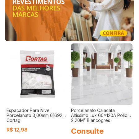
Espaçador Para Nivel
Porcelanato Calacata
P
Porcelanato 3,00mm 61692
Altissimo Lux 60x120A Polido
9
Cortag
2,20M² Biancogres
B
R$
12,98