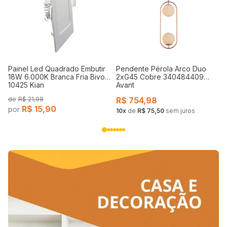
a
Painel Led Quadrado Embutir
Pendente Pérola Arco Duo
18W 6.000K Branca Fria Bivolt
2xG45 Cobre 340484409
10425 Kian
Avant
R$
21,98
R$
754,98
R$
15,90
10
de
R$ 75,50
sem juros