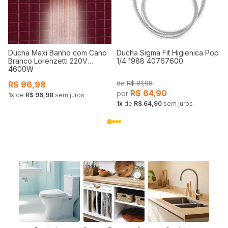
Ducha Maxi Banho com Cano
Ducha Sigma Fit Higienica Pop
Branco Lorenzetti 220V
1/4 1988 40767600
4600W
R$
96,98
R$
81,98
R$
64,90
1
de
R$ 96,98
sem juros
1
de
R$ 64,90
sem juros