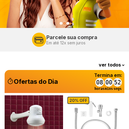
Entrega Rápida
ver todos
Termina em:
Ofertas do Dia
08
00
51
horas
mins
segs
20% OFF
o