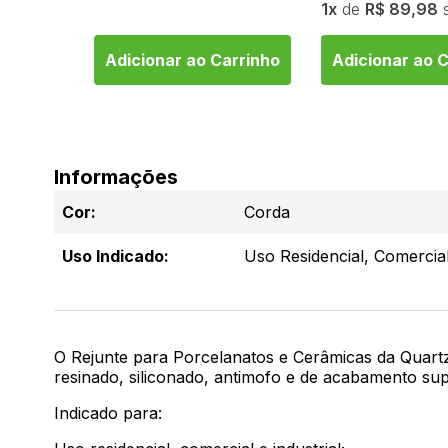
1
de
R$ 89,98
arrinho
Adicionar ao Carrinho
Adicionar ao 
Informações
Cor:
Corda
Uso Indicado:
Uso Residencial, Comercial
O Rejunte para Porcelanatos e Cerâmicas da Quartzo
resinado, siliconado, antimofo e de acabamento sup
Indicado para: