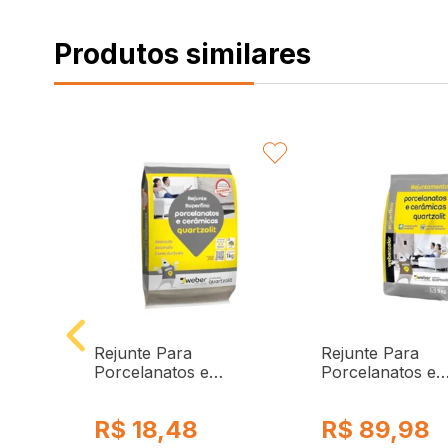
VORITAR
FAVORITAR
FA
 Cinza
Rejunte Para
Rejunte Para
t
Porcelanatos e
Porcelanatos e
Cerâmicas 1KG Bege
Cerâmicas 5KG 
Quartzolit
Quartzolit
R$
18,48
R$
89,98