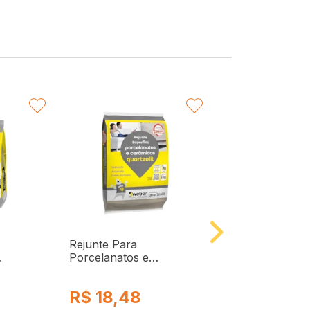
VORITAR
FAVORITAR
F
Rejunte Para
Rejunte para
Porcelanatos e
Porcelanatos e
YPE
Cerâmicas Branco 1Kg
Cerâmicas Cinza
Quartzolit
5kg Quartzolit
R$
18,48
R$
89,98