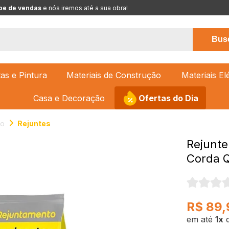
pe de vendas
 e nós iremos até a sua obra!
Bus
tas e Pintura
Materiais de Construção
Materiais El
Casa e Decoração
Ofertas do Dia
ão
Rejuntes
Rejunte
Corda Q
R$ 89,
1