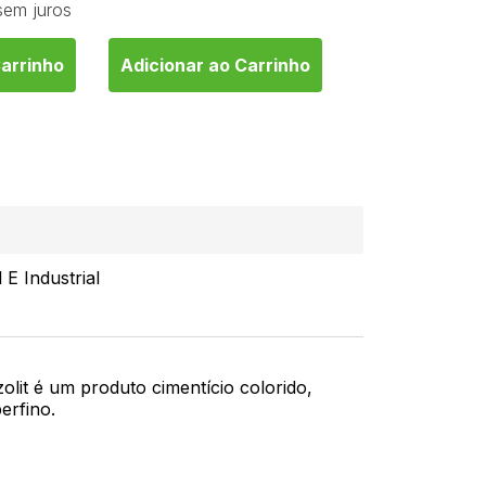
sem juros
1
de
R$ 89,98
Carrinho
Adicionar ao Carrinho
Adicionar ao 
 E Industrial
lit é um produto cimentício colorido,
erfino.