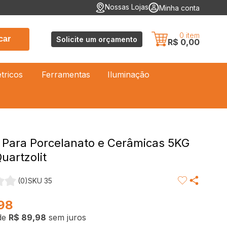
Nossas Lojas
Minha conta
0
item
car
Solicite um orçamento
R$ 0,00
étricos
Ferramentas
Iluminação
 Para Porcelanato e Cerâmicas 5KG
uartzolit
(0)
SKU 35
98
de
R$ 89,98
sem juros