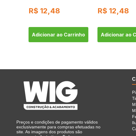
R$
12,48
R$
12,48
arrinho
Adicionar ao Carrinho
Adicionar ao 
C
P
Ti
M
Ma
F
Preços e condições de pagamento válidos
I
exclusivamente para compras efetuadas no
C
site. As imagens dos produtos são