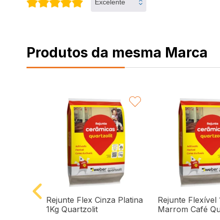
Produtos da mesma Marca
VORITAR
FAVORITAR
FA
atos e
Rejunte Flex Cinza Platina
Rejunte Flexível
orda
1Kg Quartzolit
Marrom Café Qua