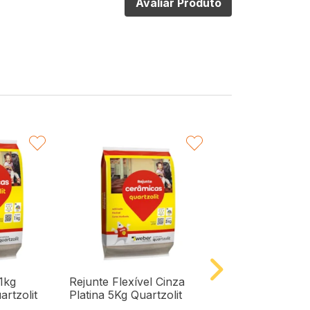
Avaliar Produto
VORITAR
FAVORITAR
F
 1kg
Rejunte Flexível Cinza
Rejunte Para P
rtzolit
Platina 5Kg Quartzolit
e Cerâmicas 5K
Quartzolit