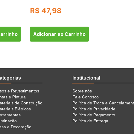
R$
47,98
R$
89,98
1
de
R$ 89,98
Carrinho
Adicionar ao Carrinho
Adicionar ao 
ategorias
Institucional
isos e Revestimentos
Sobre nós
ntas e Pintura
Fale Conosco
ateriais de Construção
Política de Troca e Cancelamen
teriais Elétricos
Política de Privacidade
erramentas
Política de Pagamento
luminação
Política de Entrega
asa e Decoração