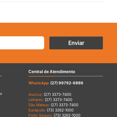
Enviar
Central de Atendimento
WhatsApp:
(27) 99792-6886
to
Aracruz:
(27) 3373-7400
Linhares:
(27) 3373-7400
São Mateus:
(27) 3373-7400
Eunápolis:
(73) 3262-1000
Porto Seguro:
(73) 3262-1000