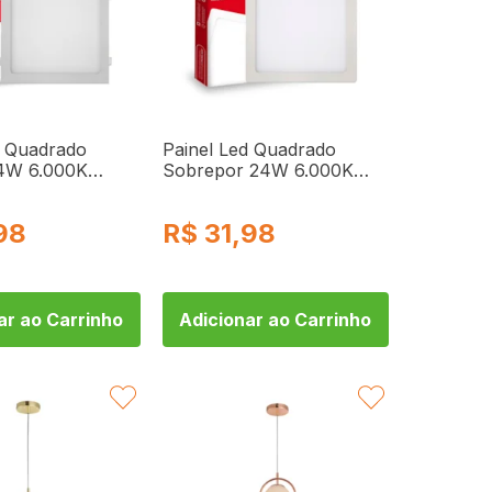
d Quadrado
Painel Led Quadrado
24W 6.000K
Sobrepor 24W 6.000K
a Bivolt 10428
Branca Fria Bivolt 12766
Kian
98
R$
31,98
ar ao Carrinho
Adicionar ao Carrinho
FAVORITAR
FAVORITAR