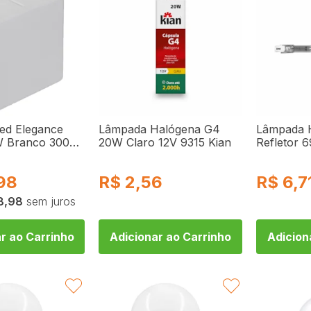
ed Elegance
Lâmpada Halógena G4
Lâmpada 
W Branco 3000K
20W Claro 12V 9315 Kian
Refletor 
970578 Avant
Dni
98
R$
2,56
R$
6,7
8,98
sem juros
r ao Carrinho
Adicionar ao Carrinho
Adicion
FAVORITAR
FAVORITAR