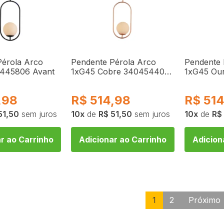
Pérola Arco
Pendente Pérola Arco
Pendente 
445806 Avant
1xG45 Cobre 340454402
1xG45 Ou
Avant
Avant
,98
R$
514,98
R$
514
51,50
sem juros
10
de
R$ 51,50
sem juros
10
de
R$
r ao Carrinho
Adicionar ao Carrinho
Adicion
1
2