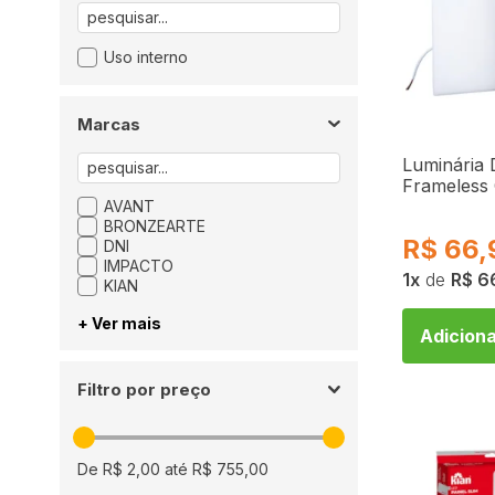
Uso interno
Marcas
Luminária
Frameless
NHF2924
AVANT
Bronzeart
BRONZEARTE
R$
66,
DNI
IMPACTO
1
de
R$ 6
KIAN
+ Ver mais
Adiciona
Filtro por preço
De
R$ 2,00
até
R$ 755,00