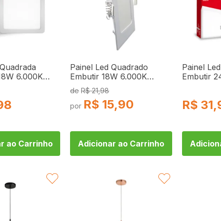
 Quadrada
Painel Led Quadrado
Painel Le
18W 6.000K
Embutir 18W 6.000K
Embutir 
a Bivolt 10380
Branca Fria Bivolt 10425
Branca Fri
R$
21,98
Kian
Kian
R$
15,90
98
R$
31,
r ao Carrinho
Adicionar ao Carrinho
Adicion
FAVORITAR
FAVORITAR