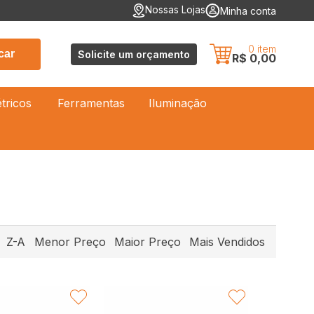
Nossas Lojas
Minha conta
0
item
car
Solicite um orçamento
R$ 0,00
étricos
Ferramentas
Iluminação
Z-A
Menor Preço
Maior Preço
Mais Vendidos
FAVORITAR
FAVORITAR