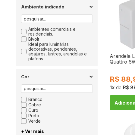
Ambiente indicado
Ambientes comerciais e
residenciais.
Bivolt
Ideal para luminárias
decorativas, pendentes,
abajures, lustres, arandelas e
Arandela L
plafons.
Quattro 6
Bivolt 181
Cor
R$
88,
1
de
R$ 8
Branco
Adiciona
Cobre
Ouro
Preto
Verde
+ Ver mais