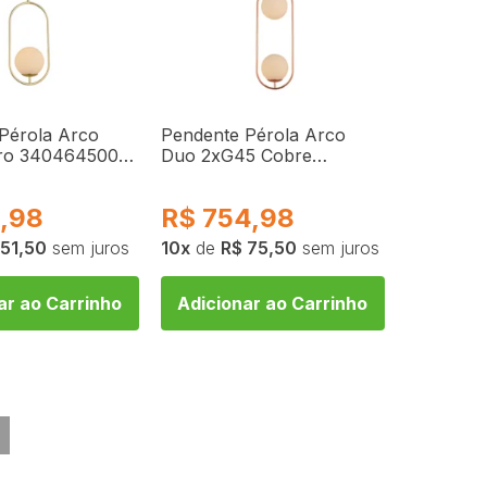
Pérola Arco
Pendente Pérola Arco
ro 340464500
Duo 2xG45 Cobre
340484409 Avant
,98
R$
754,98
 51,50
sem juros
10
de
R$ 75,50
sem juros
ar ao Carrinho
Adicionar ao Carrinho