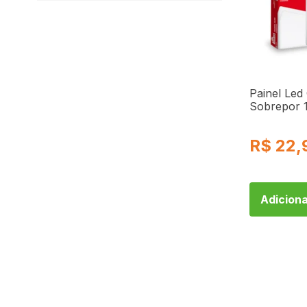
Painel Led
Sobrepor 
Branca Fri
Kian
R$
22,
Adiciona