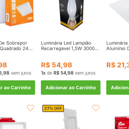
 De Sobrepor
Luminária Led Lampião
Luminária
 Quadrado 24W
Recarregavel 1,5W 3000K
Alumínio 
6BCV2
Amarela 254151378 Avant
Impacto
e
98
R$
54,98
R$
21,
6,98
sem juros
1
de
R$ 54,98
sem juros
r ao Carrinho
Adicionar ao Carrinho
Adicion
FAVORITAR
FAVORITAR
27% OFF