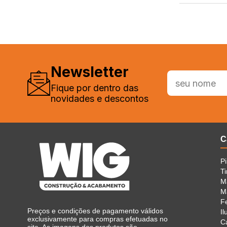
Newsletter
Fique por dentro das
novidades e descontos
C
P
Ti
M
Ma
F
Preços e condições de pagamento válidos
I
exclusivamente para compras efetuadas no
C
site. As imagens dos produtos são