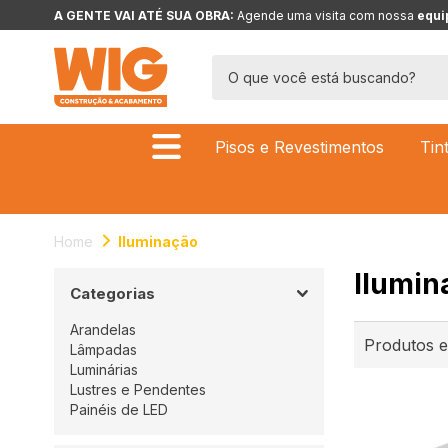
A GENTE VAI ATÉ SUA OBRA: 
Agende uma visita com nossa 
equi
Pisos e Revestimentos
Tin
Home
Iluminação
Ilumin
Categorias
Arandelas
Produtos 
Lâmpadas
Luminárias
Lustres e Pendentes
Painéis de LED