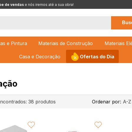
pe de vendas
 e nós iremos até a sua obra!
Bus
tas e Pintura
Materiais de Construção
Materiais El
Casa e Decoração
Ofertas do Dia
ação
encontrados:
38
produtos
Ordenar por:
A-Z
FAVORITAR
FAVORITAR