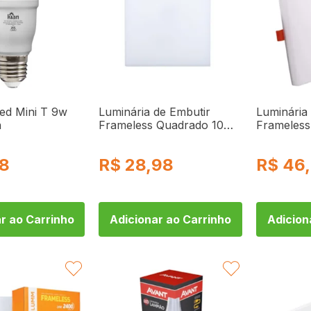
ed Mini T 9w
Luminária de Embutir
Luminária
n
Frameless Quadrado 10W
Frameles
Bivolt NSF22106BCV2
6500k NS
Bronzearte
Bronzeart
98
R$
28,98
R$
46
r ao Carrinho
Adicionar ao Carrinho
Adicion
FAVORITAR
FAVORITAR