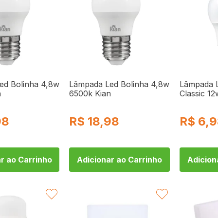
ed Bolinha 4,8w
Lâmpada Led Bolinha 4,8w
Lâmpada 
n
6500k Kian
Classic 1
98
R$
18,98
R$
6,
r ao Carrinho
Adicionar ao Carrinho
Adicion
FAVORITAR
FAVORITAR