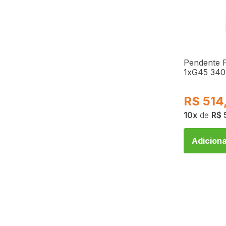
Pendente 
1xG45 340
R$
514
10
de
R$ 
Adiciona