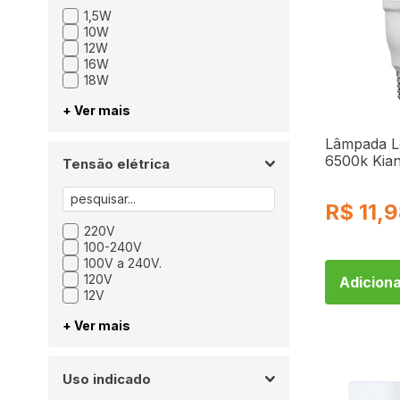
1,5W
10W
12W
16W
18W
+ Ver mais
Lâmpada L
6500k Kia
Tensão elétrica
R$
11,
220V
100-240V
100V a 240V.
120V
Adiciona
12V
+ Ver mais
Uso indicado