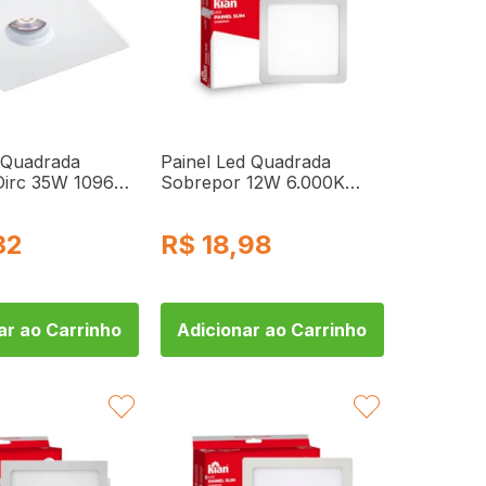
 Quadrada
Painel Led Quadrada
Dirc 35W 1096
Sobrepor 12W 6.000K
Branca Fria Bivolt 10377
Kian
32
R$
18,98
ar ao Carrinho
Adicionar ao Carrinho
FAVORITAR
FAVORITAR