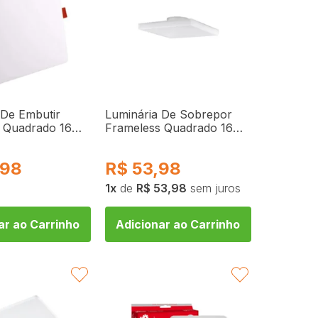
 De Embutir
Luminária De Sobrepor
s Quadrado 16W
Frameless Quadrado 16W
F22166BCV2
6500K NHF29166BCV2
e
Bronzearte
,98
R$
53,98
1
de
R$ 53,98
sem juros
ar ao Carrinho
Adicionar ao Carrinho
FAVORITAR
FAVORITAR