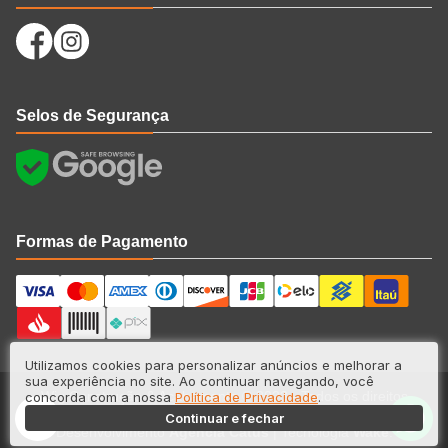
Selos de Segurança
Formas de Pagamento
Utilizamos cookies para personalizar anúncios e melhorar a
sua experiência no site. Ao continuar navegando, você
Wig Construção & Acabamento © 2023 - Todos os direitos
concorda com a nossa
Política de Privacidade
.
reservados. CNPJ: nº 33.387.955/0001-00
Continuar e fechar
Desenvolvimento
Agência Catus
| Tecnologia
Wake
.