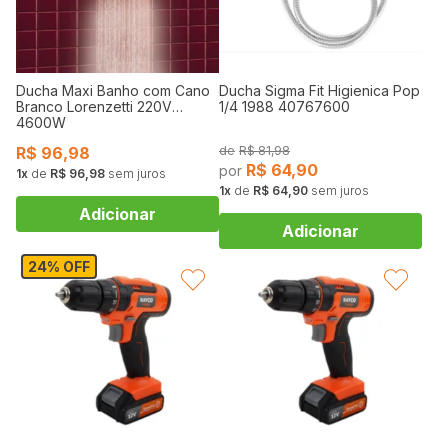
Ducha Maxi Banho com Cano
Ducha Sigma Fit Higienica Pop
Branco Lorenzetti 220V
1/4 1988 40767600
4600W
R$
96,98
R$
81,98
R$
64,90
1
de
R$ 96,98
sem juros
1
de
R$ 64,90
sem juros
24% OFF
FAVORITAR
FAVORITAR