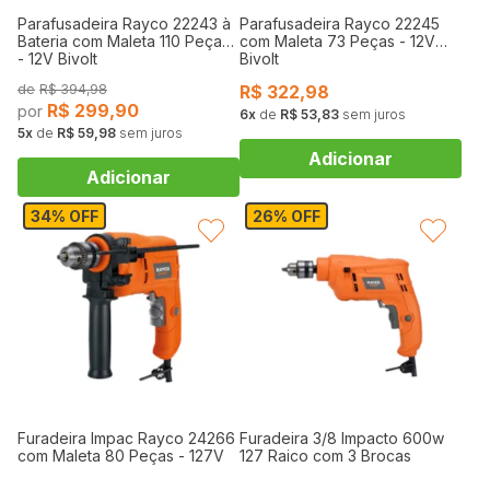
Parafusadeira Rayco 22243 à
Parafusadeira Rayco 22245
Bateria com Maleta 110 Peças
com Maleta 73 Peças - 12V
- 12V Bivolt
Bivolt
R$
394,98
R$
322,98
R$
299,90
6
de
R$ 53,83
sem juros
5
de
R$ 59,98
sem juros
34% OFF
26% OFF
FAVORITAR
FAVORITAR
Furadeira Impac Rayco 24266
Furadeira 3/8 Impacto 600w
com Maleta 80 Peças - 127V
127 Raico com 3 Brocas