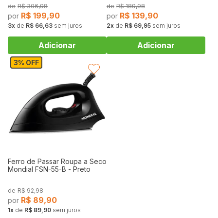
R$
306,98
R$
189,98
R$
199,90
R$
139,90
3
de
R$ 66,63
sem juros
2
de
R$ 69,95
sem juros
3% OFF
FAVORITAR
Ferro de Passar Roupa a Seco
Mondial FSN-55-B - Preto
R$
92,98
R$
89,90
1
de
R$ 89,90
sem juros