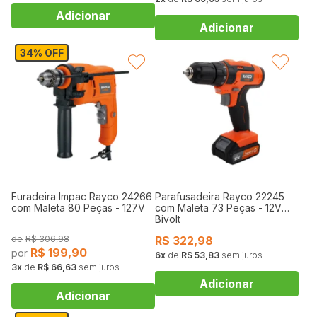
34% OFF
FAVORITAR
FAVORITAR
Furadeira Impac Rayco 24266
Parafusadeira Rayco 22245
com Maleta 80 Peças - 127V
com Maleta 73 Peças - 12V
Bivolt
R$
306,98
R$
322,98
R$
199,90
6
de
R$ 53,83
sem juros
3
de
R$ 66,63
sem juros