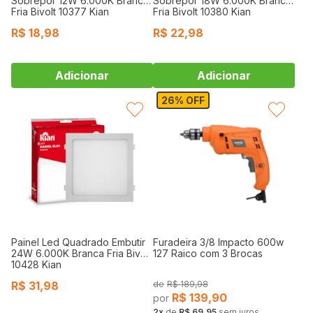
Sobrepor 12W 6.000K Branca
Sobrepor 18W 6.000K Branca
Fria Bivolt 10377 Kian
Fria Bivolt 10380 Kian
R$
18,98
R$
22,98
26% OFF
FAVORITAR
FAVORITAR
Painel Led Quadrado Embutir
Furadeira 3/8 Impacto 600w
24W 6.000K Branca Fria Bivolt
127 Raico com 3 Brocas
10428 Kian
R$
31,98
R$
189,98
R$
139,90
2
de
R$ 69,95
sem juros