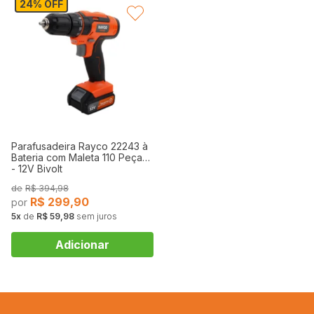
24% OFF
FAVORITAR
Parafusadeira Rayco 22243 à
Bateria com Maleta 110 Peças
- 12V Bivolt
R$
394,98
R$
299,90
5
de
R$ 59,98
sem juros