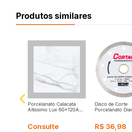
VORITAR
FA
celanato
Porcelanato Calacata
Disco de Corte
 Corda
Altissimo Lux 60x120A
Porcelanato Di
Polido 2,20M² Biancogres
60863 Cortag
R$
36,98