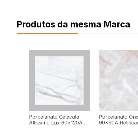
Produtos da mesma Marca
Porcelanato Calacata
Porcelanato Oni
Altissimo Lux 60x120A
90x90A Retifica
Polido 2,20M² Biancogres
2,40M² Biancog