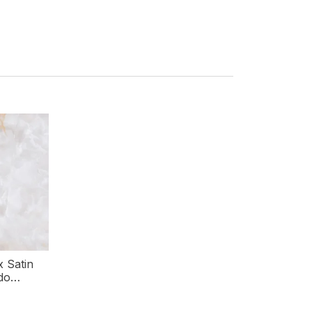
x Satin
do
res