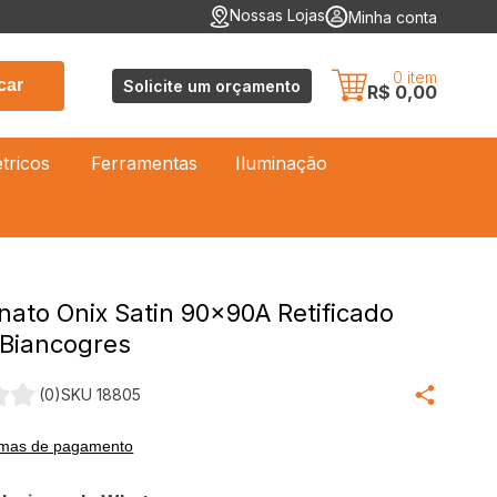
Nossas Lojas
Minha conta
0
item
car
Solicite um orçamento
R$ 0,00
étricos
Ferramentas
Iluminação
nato Onix Satin 90x90A Retificado
 Biancogres
(0)
SKU 18805
rmas de pagamento