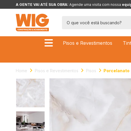
A GENTE VAI ATÉ SUA OBRA: 
Agende uma visita com nossa 
equi
Pisos e Revestimentos
Tin
Home
Pisos e Revestimentos
Pisos
Porcelanato