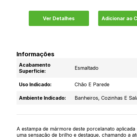
em juros
arrinho
Ver Detalhes
Adicionar ao 
Informações
Acabamento
Esmaltado
Superfície:
Uso Indicado:
Chão E Parede
Ambiente Indicado:
Banheiros, Cozinhas E Sal
A estampa de mármore deste porcelanato aplicada 
uma sensação de brilho e destaque, chamando a ate