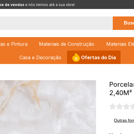
pe de vendas
 e nós iremos até a sua obra!
Bus
tas e Pintura
Materiais de Construção
Materiais El
Casa e Decoração
Ofertas do Dia
Porcela
2,40M²
Outras fo