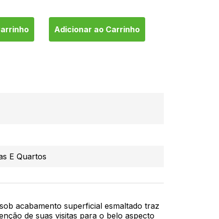
1
de
R$ 89,98
Carrinho
Adicionar ao Carrinho
Adicionar ao 
as E Quartos
sob acabamento superficial esmaltado traz
nção de suas visitas para o belo aspecto