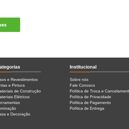
hes
ategorias
Institucional
isos e Revestimentos
Sobre nós
ntas e Pintura
Fale Conosco
ateriais de Construção
Política de Troca e Cancelamen
teriais Elétricos
Política de Privacidade
erramentas
Política de Pagamento
luminação
Política de Entrega
asa e Decoração