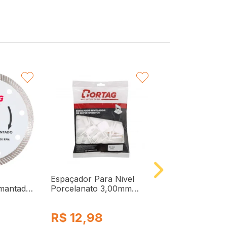
VORITAR
FAVORITAR
F
Espaçador Para Nivel
Rejunte Para P
amantado
Porcelanato 3,00mm
e Cerâmicas 5K
61692 Cortag
Quartzolit
R$
12,98
R$
89,98