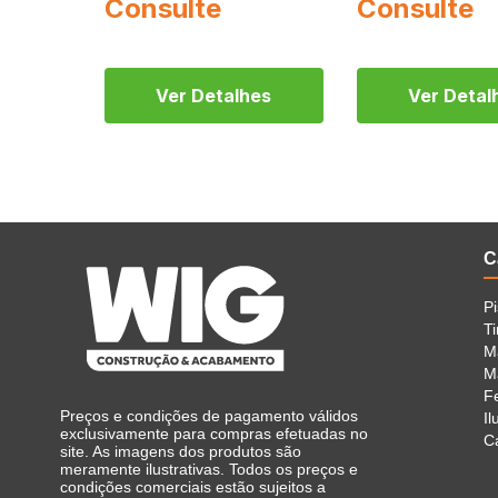
Ver Detalhes
Ver Detal
C
P
Ti
M
Ma
F
Preços e condições de pagamento válidos
I
exclusivamente para compras efetuadas no
C
site. As imagens dos produtos são
meramente ilustrativas. Todos os preços e
condições comerciais estão sujeitos a