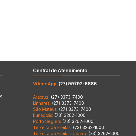
Central de Atendimento
WhatsApp:
(27) 99792-6886
to
Aracruz:
(27) 3373-7400
Linhares:
(27) 3373-7400
São Mateus:
(27) 3373-7400
Eunápolis:
(73) 3262-1000
Porto Seguro:
(73) 3262-1000
Teixeira de Freitas:
(73) 3262-1000
Teixeira de Freitas-Centro:
(73) 3262-1000