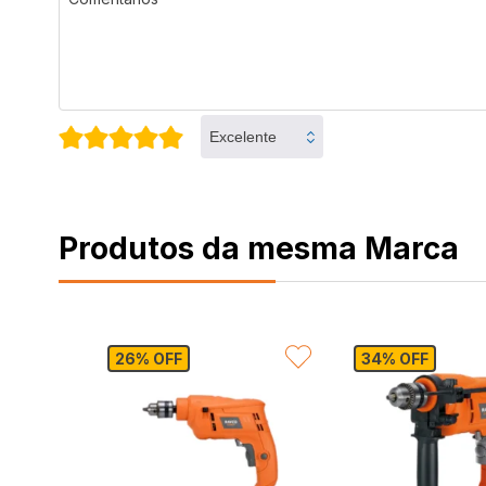
Produtos da mesma Marca
VORITAR
FAVORITAR
FA
26% OFF
34% OFF