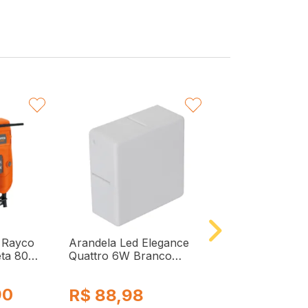
VORITAR
FAVORITAR
F
 Rayco
Arandela Led Elegance
Jogo de Escova
ta 80
Quattro 6W Branco
Furadeira com 
3000K Bivolt 181970578
61765 Cortag
Avant
90
R$
88,98
R$
49,98