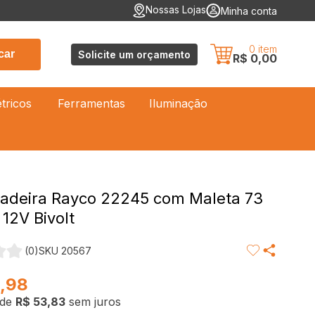
Nossas Lojas
Minha conta
0
item
car
Solicite um orçamento
R$ 0,00
étricos
Ferramentas
Iluminação
adeira Rayco 22245 com Maleta 73
 12V Bivolt
(0)
SKU 20567
,98
de
R$ 53,83
sem juros