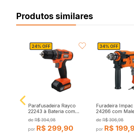
VORITAR
FAVORITAR
FA
24% OFF
34% OFF
ado
Parafusadeira Rayco
Furadeira Impac
00K
22243 à Bateria com
24266 com Male
t 10425
Maleta 110 Peças - 12V
Peças - 127V
R$
394,98
R$
306,98
Bivolt
R$
299,90
R$
199,