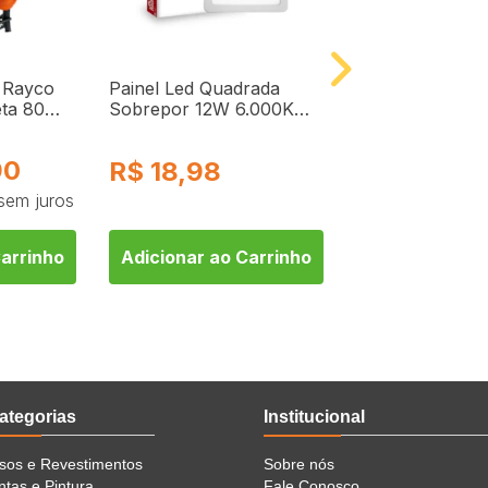
 Rayco
Painel Led Quadrada
Painel Led Qua
ta 80
Sobrepor 12W 6.000K
Sobrepor 18W 
Branca Fria Bivolt 10377
Branca Fria Biv
Kian
Kian
90
R$
18,98
R$
22,98
sem juros
Carrinho
Adicionar ao Carrinho
Adicionar ao 
ategorias
Institucional
isos e Revestimentos
Sobre nós
ntas e Pintura
Fale Conosco