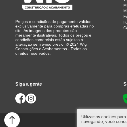
M
Ma
F
Preços e condições de pagamento válidos
I
exclusivamente para compras efetuadas no
C
site. As imagens dos produtos são
meramente ilustrativas. Todos os preços e
condições comerciais estão sujeitos a
alteração sem aviso prévio. © 2024 Wig
Construções e Acabamentos - Todos os
direitos reservados.
Siga a gente
S
Utilizamos cookies para 
Wig Construção
navegando, você conc