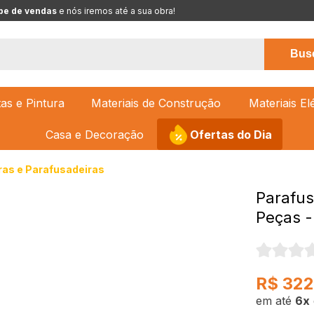
pe de vendas
 e nós iremos até a sua obra!
Bus
tas e Pintura
Materiais de Construção
Materiais El
Casa e Decoração
Ofertas do Dia
ras e Parafusadeiras
Parafus
Peças -
R$ 322
6