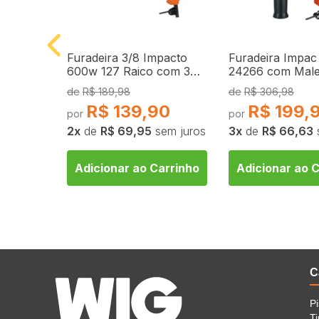
Fênix
Furadeira 3/8 Impacto
Furadeira Impac
00K
600w 127 Raico com 3
24266 com Male
n
Brocas
Peças - 127V
R$
189,98
R$
306,98
R$
139,90
R$
199,
2
de
R$ 69,95
sem juros
3
de
R$ 66,63
arrinho
Adicionar ao Carrinho
Adicionar ao 
C
P
Ti