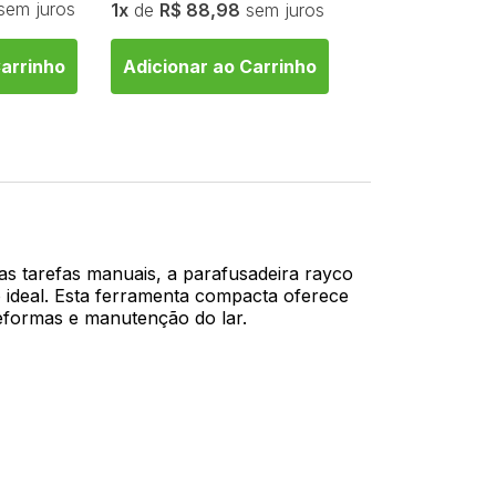
sem juros
1
de
R$ 88,98
sem juros
Carrinho
Adicionar ao Carrinho
Adicionar ao 
sas tarefas manuais, a parafusadeira rayco
 ideal. Esta ferramenta compacta oferece
eformas e manutenção do lar.