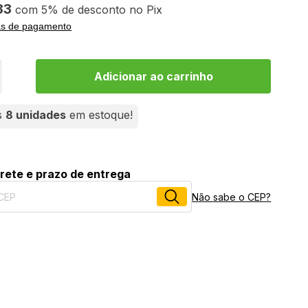
83
5%
no
Pix
as de pagamento
s
8 unidades
em estoque!
frete e prazo de entrega
Não sabe o CEP?