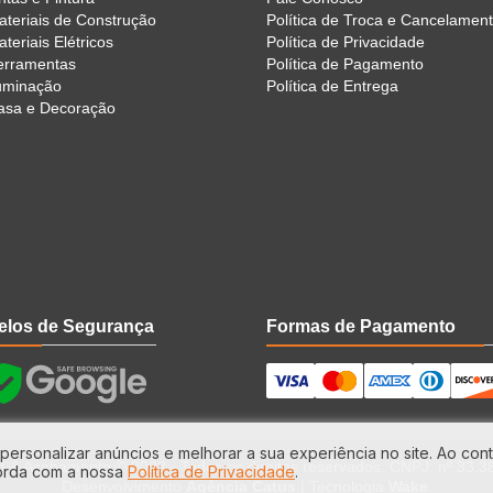
ateriais de Construção
Política de Troca e Cancelamen
teriais Elétricos
Política de Privacidade
erramentas
Política de Pagamento
luminação
Política de Entrega
asa e Decoração
elos de Segurança
Formas de Pagamento
personalizar anúncios e melhorar a sua experiência no site. Ao cont
 & Acabamento © 2023 - Todos os direitos reservados. CNPJ: nº 33.
orda com a nossa
Política de Privacidade
.
Desenvolvimento
Agência Catus
| Tecnologia
Wake
.