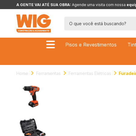
A GENTE VAI ATÉ SUA OBRA: 
Agende uma visita com nossa 
equi
Pisos e Revestimentos
Tin
Home
Ferramentas
Ferramentas Elétricas
Furadei