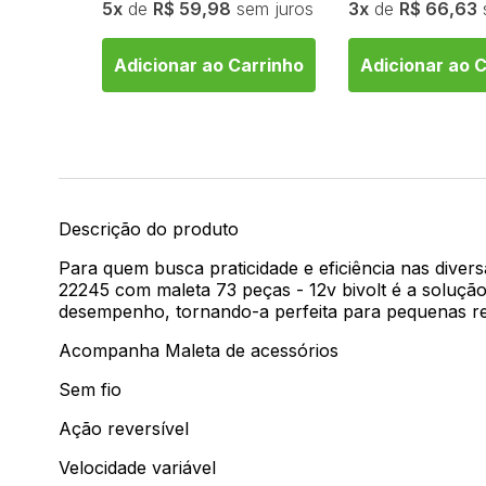
5
de
R$ 59,98
sem juros
3
de
R$ 66,63
arrinho
Adicionar ao Carrinho
Adicionar ao 
Descrição do produto
Para quem busca praticidade e eficiência nas diver
22245 com maleta 73 peças - 12v bivolt é a solução
desempenho, tornando-a perfeita para pequenas r
Acompanha Maleta de acessórios
Sem fio
Ação reversível
Velocidade variável