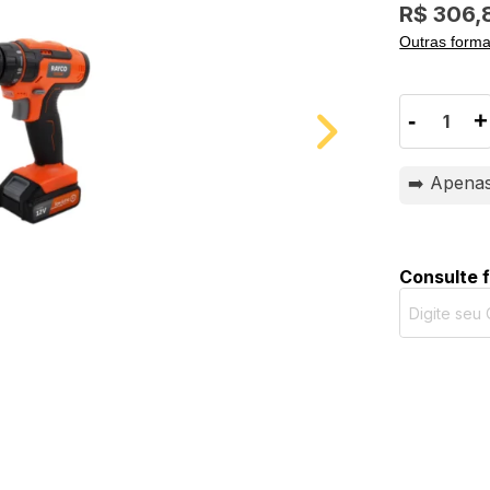
R$ 306,
Outras form
-
+
➡️ Apena
Consulte 