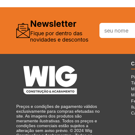
Newsletter
Fique por dentro das
novidades e descontos
C
P
Ti
M
Ma
F
Preços e condições de pagamento válidos
I
exclusivamente para compras efetuadas no
C
site. As imagens dos produtos são
meramente ilustrativas. Todos os preços e
condições comerciais estão sujeitos a
alteração sem aviso prévio. © 2024 Wig