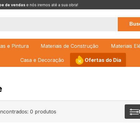
pe de vendas
 e nós iremos até a sua obra!
Bus
tas e Pintura
Materiais de Construção
Materiais El
Casa e Decoração
Ofertas do Dia
e
encontrados:
0
produtos