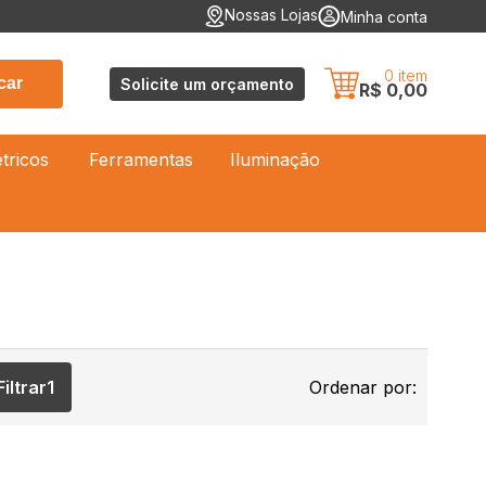
Nossas Lojas
Minha conta
0
item
car
Solicite um orçamento
R$ 0,00
étricos
Ferramentas
Iluminação
Filtrar
1
Ordenar por: