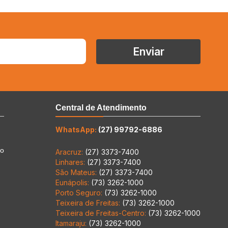
Enviar
Central de Atendimento
WhatsApp:
(27) 99792-6886
to
Aracruz:
(27) 3373-7400
Linhares:
(27) 3373-7400
São Mateus:
(27) 3373-7400
Eunápolis:
(73) 3262-1000
Porto Seguro:
(73) 3262-1000
Teixeira de Freitas:
(73) 3262-1000
Teixeira de Freitas-Centro:
(73) 3262-1000
Itamaraju:
(73) 3262-1000