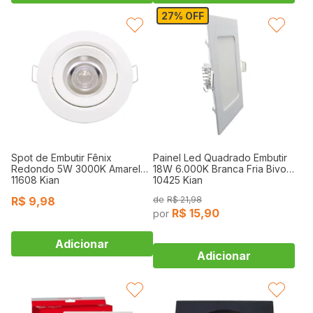
27% OFF
FAVORITAR
FAVORITAR
Spot de Embutir Fênix
Painel Led Quadrado Embutir
Redondo 5W 3000K Amarelo
18W 6.000K Branca Fria Bivolt
11608 Kian
10425 Kian
R$
9,98
R$
21,98
R$
15,90
FAVORITAR
FAVORITAR