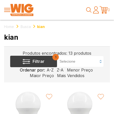
0
Home
Busca
kian
kian
Produtos encontrados:
13
produtos
1
Filtrar
Ordenar por:
A-Z
Z-A
Menor Preço
Maior Preço
Mais Vendidos
FAVORITAR
FAVORITAR